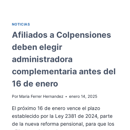
CORTE
HABLA
CLARO:
JUSTICIA
NOTICIAS
PARA
UN
Afiliados a Colpensiones
ADOLECENTE
VÍCTIMA
deben elegir
DE
ACOSO
administradora
ESCOLAR
complementaria antes del
16 de enero
Por
Maria Ferrer Hernandez
enero 14, 2025
El próximo 16 de enero vence el plazo
establecido por la Ley 2381 de 2024, parte
de la nueva reforma pensional, para que los