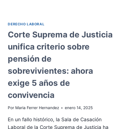
EXTRAS
Y
CÓMO
SE
DERECHO LABORAL
CALCULAN
CON
Corte Suprema de Justicia
EL
SALARIO
unifica criterio sobre
MÍNIMO
EN
pensión de
2025?
sobrevivientes: ahora
exige 5 años de
convivencia
Por
Maria Ferrer Hernandez
enero 14, 2025
En un fallo histórico, la Sala de Casación
Laboral de la Corte Suprema de Justicia ha