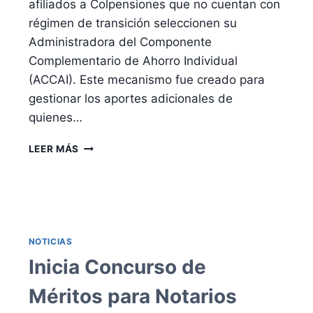
afiliados a Colpensiones que no cuentan con
régimen de transición seleccionen su
Administradora del Componente
Complementario de Ahorro Individual
(ACCAI). Este mecanismo fue creado para
gestionar los aportes adicionales de
quienes…
AFILIADOS
LEER MÁS
A
COLPENSIONES
DEBEN
ELEGIR
ADMINISTRADORA
COMPLEMENTARIA
NOTICIAS
ANTES
Inicia Concurso de
DEL
16
Méritos para Notarios
DE
ENERO