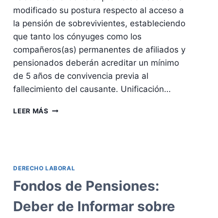
modificado su postura respecto al acceso a
la pensión de sobrevivientes, estableciendo
que tanto los cónyuges como los
compañeros(as) permanentes de afiliados y
pensionados deberán acreditar un mínimo
de 5 años de convivencia previa al
fallecimiento del causante. Unificación…
CORTE
LEER MÁS
SUPREMA
DE
JUSTICIA
UNIFICA
CRITERIO
DERECHO LABORAL
SOBRE
PENSIÓN
Fondos de Pensiones:
DE
SOBREVIVIENTES:
Deber de Informar sobre
AHORA