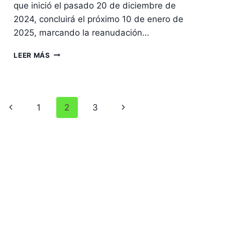
que inició el pasado 20 de diciembre de
2024, concluirá el próximo 10 de enero de
2025, marcando la reanudación…
TERMINACIÓN
LEER MÁS
DE
LA
VACANCIA
JUDICIAL
Navegación
EN
Página
Siguiente
1
2
3
COLOMBIA:
de
anterior
página
INFORMACIÓN
CLAVE
página
PARA
LA
CIUDADANÍA