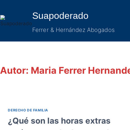
Saltar
al
Suapoderado
contenido
Ferrer & Hernández Abogados
Autor: Maria Ferrer Hernand
DERECHO DE FAMILIA
¿Qué son las horas extras