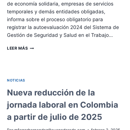
de economía solidaria, empresas de servicios
temporales y demás entidades obligadas,
informa sobre el proceso obligatorio para
registrar la autoevaluación 2024 del Sistema de
Gestión de Seguridad y Salud en el Trabajo…
MINISTERIO
LEER MÁS
DEL
TRABAJO
ESTABLECE
PLAZOS
Y
NOTICIAS
REQUISITOS
PARA
Nueva reducción de la
REGISTRO
ANUAL
jornada laboral en Colombia
DEL
SG-
a partir de julio de 2025
SST
Por
mferrerhernandez@suapoderado.com
febrero 2, 2025