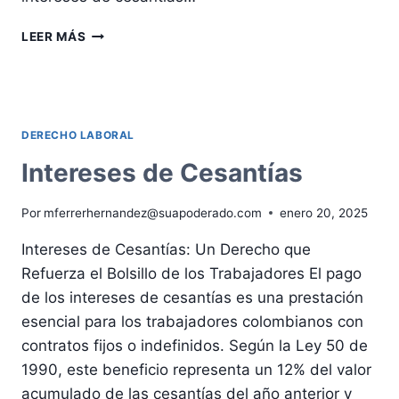
¿SABÍAS
LEER MÁS
QUE
LAS
CESANTÍAS
Y
SUS
DERECHO LABORAL
INTERESES
NO
Intereses de Cesantías
SON
LO
Por
mferrerhernandez@suapoderado.com
enero 20, 2025
MISMO?
Intereses de Cesantías: Un Derecho que
Refuerza el Bolsillo de los Trabajadores El pago
de los intereses de cesantías es una prestación
esencial para los trabajadores colombianos con
contratos fijos o indefinidos. Según la Ley 50 de
1990, este beneficio representa un 12% del valor
acumulado de las cesantías del año anterior y