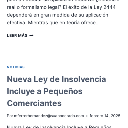
real o formalismo legal? El éxito de la Ley 2444
dependerá en gran medida de su aplicación
efectiva. Mientras que en teoría ofrece…
NUEVA
LEER MÁS
LEY
REFUERZA
LA
DEFENSA
DEL
NOTICIAS
CONSUMIDOR:
¿AVANCE
Nueva Ley de Insolvencia
REAL
O
Incluye a Pequeños
MEDIDA
INSUFICIENTE?”
Comerciantes
Por
mferrerhernandez@suapoderado.com
febrero 14, 2025
Nueva Ley de Insolvencia Incluye a Pequeños