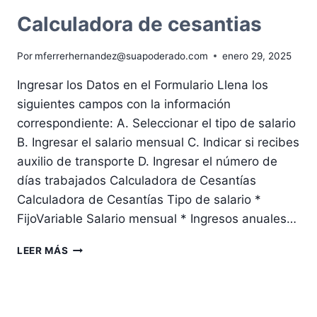
E
INTERESES
Calculadora de cesantias
VENCE
PRONTO
Por
mferrerhernandez@suapoderado.com
enero 29, 2025
Ingresar los Datos en el Formulario Llena los
siguientes campos con la información
correspondiente: A. Seleccionar el tipo de salario
B. Ingresar el salario mensual C. Indicar si recibes
auxilio de transporte D. Ingresar el número de
días trabajados Calculadora de Cesantías
Calculadora de Cesantías Tipo de salario *
FijoVariable Salario mensual * Ingresos anuales…
CALCULADORA
LEER MÁS
DE
CESANTIAS