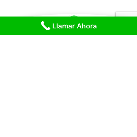
Llamar Ahora
Atención jurídica y oportunidades
profesionales
Elige la ruta que necesitas y comunícate directamente con
SuApoderado.
Agendar consulta
Trabaja con nosotros
SuApoderado