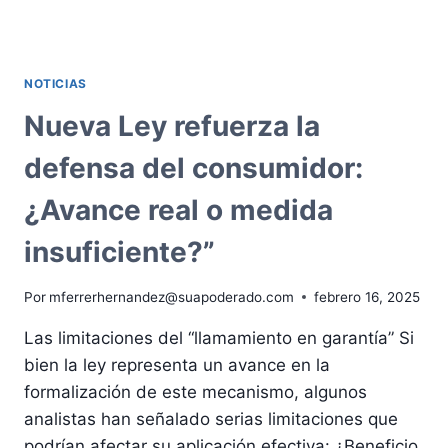
ADIÓS
AL
MATRIMONIO
INFANTIL:
NOTICIAS
LEY
2447
Nueva Ley refuerza la
MARCA
UN
defensa del consumidor:
HITO
EN
¿Avance real o medida
LA
PROTECCIÓN
insuficiente?”
DE
LA
Por
mferrerhernandez@suapoderado.com
febrero 16, 2025
NIÑEZ
Las limitaciones del “llamamiento en garantía” Si
bien la ley representa un avance en la
formalización de este mecanismo, algunos
analistas han señalado serias limitaciones que
podrían afectar su aplicación efectiva: ¿Beneficio