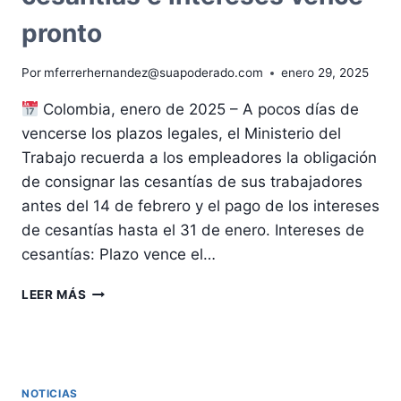
DE
JULIO
pronto
DE
2025
Por
mferrerhernandez@suapoderado.com
enero 29, 2025
Colombia, enero de 2025 – A pocos días de
vencerse los plazos legales, el Ministerio del
Trabajo recuerda a los empleadores la obligación
de consignar las cesantías de sus trabajadores
antes del 14 de febrero y el pago de los intereses
de cesantías hasta el 31 de enero. Intereses de
cesantías: Plazo vence el…
PLAZO
LEER MÁS
PARA
EL
PAGO
DE
CESANTÍAS
NOTICIAS