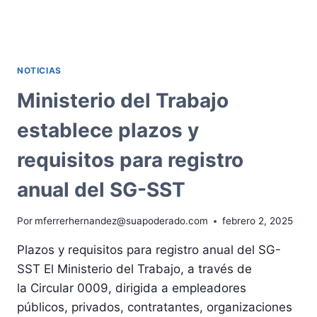
INSCRIPCIÓN!
LA
CONTRALORÍA
ABRE
CONCURSO
NOTICIAS
CON
MÁS
Ministerio del Trabajo
DE
3.000
establece plazos y
VACANTES
EN
requisitos para registro
JUEGO
anual del SG-SST
Por
mferrerhernandez@suapoderado.com
febrero 2, 2025
Plazos y requisitos para registro anual del SG-
SST El Ministerio del Trabajo, a través de
la Circular 0009, dirigida a empleadores
públicos, privados, contratantes, organizaciones