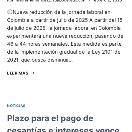
Nueva reducción de la jornada laboral en
Colombia a partir de julio de 2025 A partir del 15
de julio de 2025, la jornada laboral en Colombia
experimentará una nueva reducción, pasando de
46 a 44 horas semanales. Esta medida es parte
de la implementación gradual de la Ley 2101 de
2021, que busca disminuir…
NUEVA
LEER MÁS
REDUCCIÓN
DE
LA
JORNADA
LABORAL
NOTICIAS
EN
COLOMBIA
Plazo para el pago de
A
PARTIR
cesantías e intereses vence