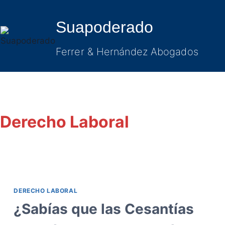
Saltar
al
Suapoderado
contenido
Ferrer & Hernández Abogados
Derecho Laboral
DERECHO LABORAL
¿Sabías que las Cesantías