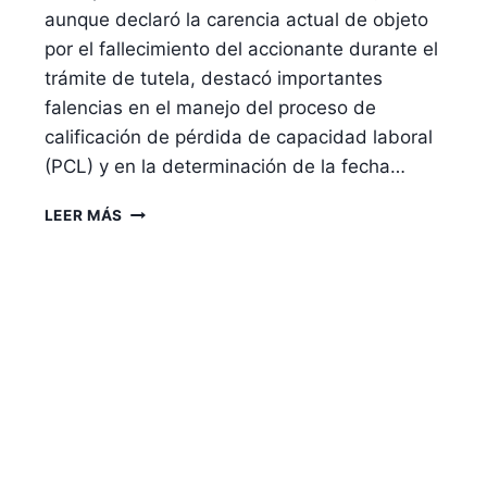
aunque declaró la carencia actual de objeto
por el fallecimiento del accionante durante el
trámite de tutela, destacó importantes
falencias en el manejo del proceso de
calificación de pérdida de capacidad laboral
(PCL) y en la determinación de la fecha…
FONDOS
LEER MÁS
DE
PENSIONES:
DEBER
DE
INFORMAR
SOBRE
COBERTURA
PARA
PERSONAS
CON
DISCAPACIDAD