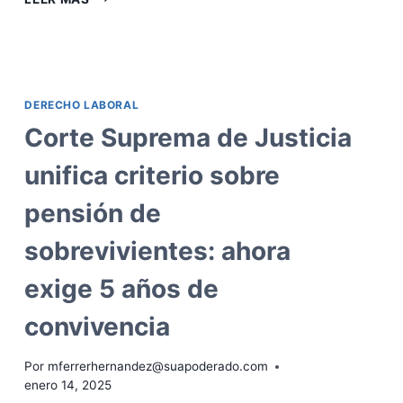
QUE
LAS
CESANTÍAS
Y
SUS
DERECHO LABORAL
INTERESES
NO
Corte Suprema de Justicia
SON
LO
unifica criterio sobre
MISMO?
pensión de
sobrevivientes: ahora
exige 5 años de
convivencia
Por
mferrerhernandez@suapoderado.com
enero 14, 2025